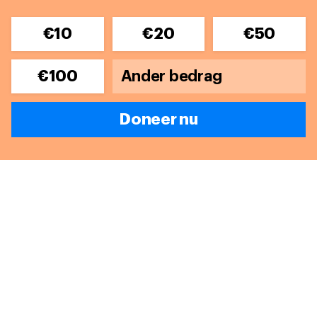
€10
€20
€50
€100
Doneer nu