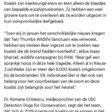
Koala's zijn kieskeurige eters en eten alleen de blaadjes
van bepaalde eucalyptusbomen. Zij hebben een veel
grotere kans om te overleven als ze worden uitgezet in
hun oorspronkelijke leefgebied.
“Toen wij in januari het verschrikkelijke nieuws kregen
dat Two Thumbs Wildlife Sanctuary was verwoest,
hebben wij meteen Bear ingezet om te zoeken naar
koala's die de brand hadden overleefd”, aldus Josey
Sharrad, wildlife campaigner bij IFAW. “Bear gaf een
sprankje hoop in deze hele tragedie. Alleen al in Nieuw-
Zuid-Wales zijn er meer dan 6.000 koala's omgekomen
bij de bosbranden. Elk individueel dier is dan ook van
belang voor het voortbestaan van de soort en deze
koala's zijn belangrijk voor het herstel.”
Dr. Romane Cristescu, medeoprichter van de USC
Detection Dogs for Conservation, zegt dat het team,
dat zich in 2019 inzette om koala's op te sporen in het