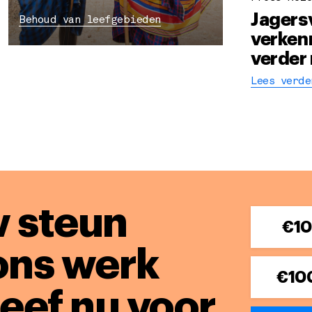
Jagers
Behoud van leefgebieden
verkenn
verder
Lees verde
 steun
€1
ons werk
€10
Geef nu voor