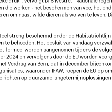
ieke druk”, vervolgt Di Silvestre. “Nationale reg
gen die werken - het beschermen van vee, het on
en om naast wilde dieren als wolven te leven. Dit
l streng beschermd onder de Habitatrichtlijn
ven te behoeden. Het besluit van vandaag verzwa
oet formeel worden aangenomen tijdens de volg
er 2024 en vervolgens door de EU worden voorg
et Verdrag van Bern, dat in december bijeenko
anisaties, waaronder IFAW, roepen de EU op om
e richten op duurzame langetermijnoplossingen 