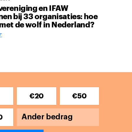
vereniging en IFAW
en bij 33 organisaties: hoe
 met de wolf in Nederland?
r
0
€20
€50
0