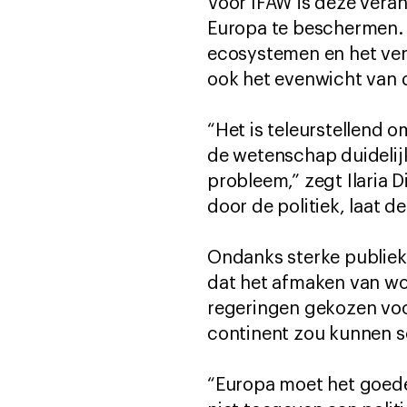
Voor IFAW is deze veran
Europa te beschermen. 
ecosystemen en het ver
ook het evenwicht van d
“Het is teleurstellend 
de wetenschap duidelijk 
probleem,” zegt Ilaria D
door de politiek, laat 
Ondanks sterke publiek
dat het afmaken van wo
regeringen gekozen voor
continent zou kunnen sc
“Europa moet het goede