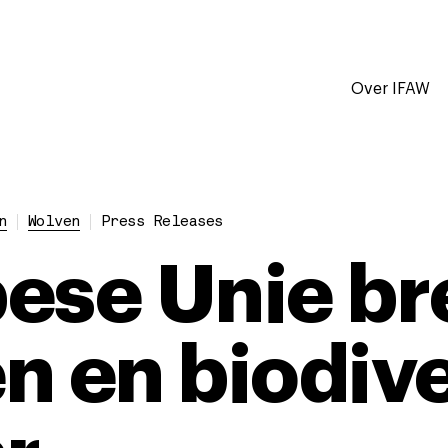
Over IFAW
n
Wolven
Press Releases
ese Unie br
 en biodiver