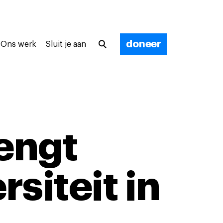
doneer
Ons werk
Sluit je aan
engt
siteit in