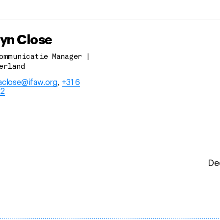
yn Close
ommunicatie Manager |
erland
aclose@ifaw.org
,
+31 6
92
Dee