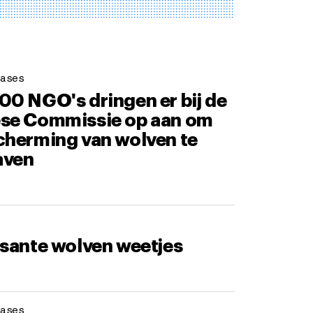
ases
00 NGO's dringen er bij de
se Commissie op aan om
cherming van wolven te
aven
ssante wolven weetjes
ases