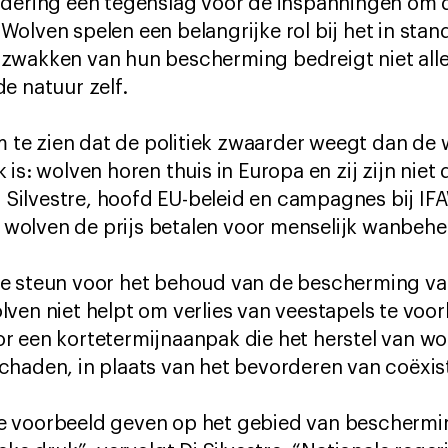
dering een tegenslag voor de inspanningen om de
Wolven spelen een belangrijke rol bij het in st
zwakken van hun bescherming bedreigt niet alle
e natuur zelf.
om te zien dat de politiek zwaarder weegt dan de
is: wolven horen thuis in Europa en zij zijn niet
i Silvestre, hoofd EU-beleid en campagnes bij IFAW
de wolven de prijs betalen voor menselijk wanbehe
e steun voor het behoud van de bescherming van
lven niet helpt om verlies van veestapels te vo
 een kortetermijnaanpak die het herstel van wo
haden, in plaats van het bevorderen van coëxist
 voorbeeld geven op het gebied van beschermin