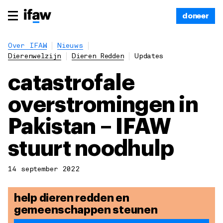
doneer
Over IFAW
Nieuws
Dierenwelzijn
Dieren Redden
Updates
catastrofale
overstromingen in
Pakistan – IFAW
stuurt noodhulp
14 september 2022
help dieren redden en
gemeenschappen steunen