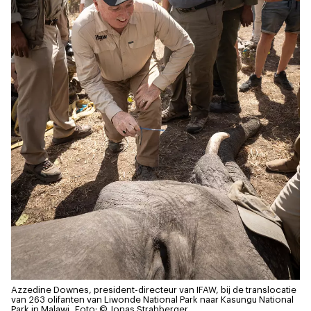
Azzedine Downes, president-directeur van IFAW, bij de translocatie
van 263 olifanten van Liwonde National Park naar Kasungu National
Park in Malawi.
Foto: © Jonas Strahberger