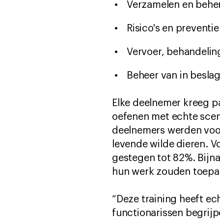
Verzamelen en beher
Risico's en preventi
Vervoer, behandeling
Beheer van in besla
Elke deelnemer kreeg pa
oefenen met echte scena
deelnemers werden voor
levende wilde dieren. V
gestegen tot 82%. Bijn
hun werk zouden toepa
“Deze training heeft ec
functionarissen begrijp