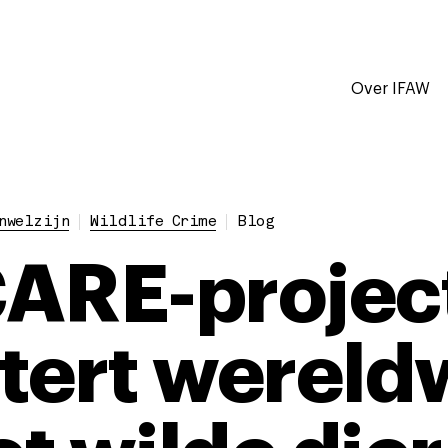
Over IFAW
nwelzijn
Wildlife Crime
Blog
ARE-projec
tert wereld