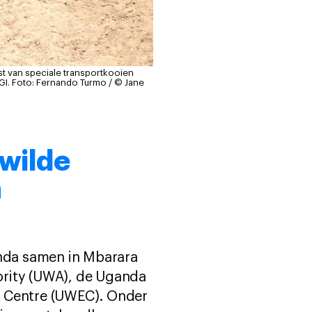
tst van speciale transportkooien
GI.
Foto: Fernando Turmo / © Jane
wilde
n
nda samen in Mbarara
ority (UWA), de Uganda
n Centre (UWEC). Onder