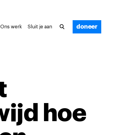
doneer
Ons werk
Sluit je aan
t
wijd hoe