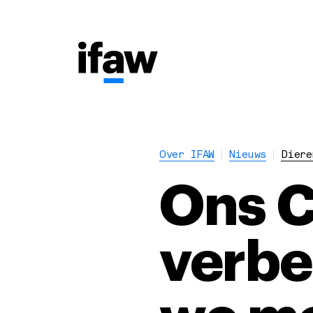
Over IFAW
Nieuws
Diere
Ons C
verbe