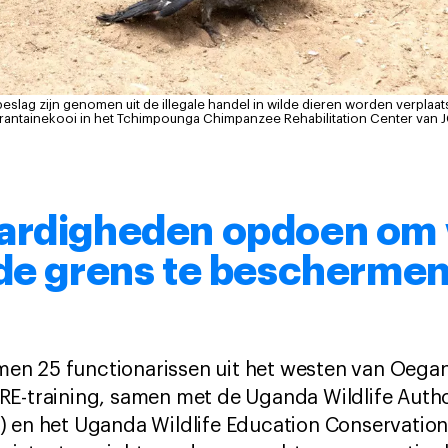
beslag zijn genomen uit de illegale handel in wilde dieren worden verplaa
antainekooi in het Tchimpounga Chimpanzee Rehabilitation Center van J
ardigheden opdoen om 
 de grens te bescherme
en 25 functionarissen uit het westen van Oega
RE-training, samen met de Uganda Wildlife Auth
) en het Uganda Wildlife Education Conservatio