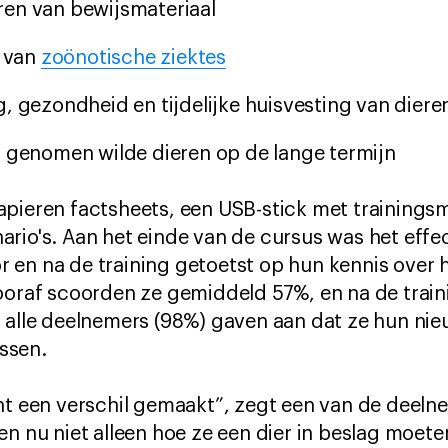
en van bewijsmateriaal
e van
zoönotische ziektes
, gezondheid en tijdelijke huisvesting van diere
g genomen wilde dieren op de lange termijn
pieren factsheets, een USB-stick met trainingsm
rio's. Aan het einde van de cursus was het effec
 en na de training getoetst op hun kennis over 
ooraf scoorden ze gemiddeld 57%, en na de train
a alle deelnemers (98%) gaven aan dat ze hun ni
ssen.
ht een verschil gemaakt”, zegt een van de deeln
en nu niet alleen hoe ze een dier in beslag moe