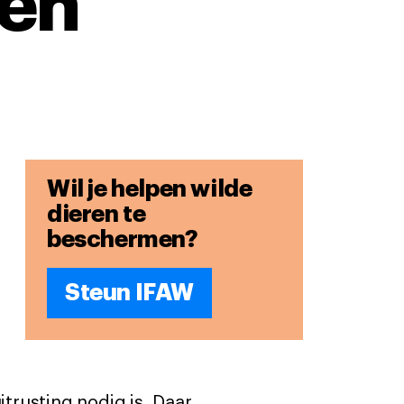
ren
Wil je helpen wilde
dieren te
beschermen?
Steun IFAW
trusting nodig is. Daar