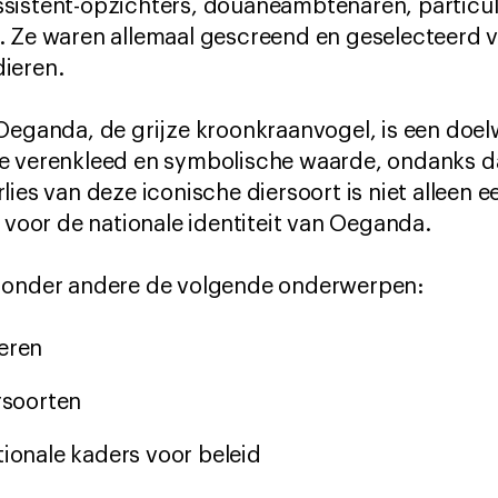
sistent-opzichters, douaneambtenaren, particu
. Ze waren allemaal gescreend en geselecteerd v
ieren.
Oeganda, de grijze kroonkraanvogel, is een doel
e verenkleed en symbolische waarde, ondanks dat
ies van deze iconische diersoort is niet alleen e
k voor de nationale identiteit van Oeganda.
e onder andere de volgende onderwerpen:
ieren
ersoorten
tionale kaders voor beleid