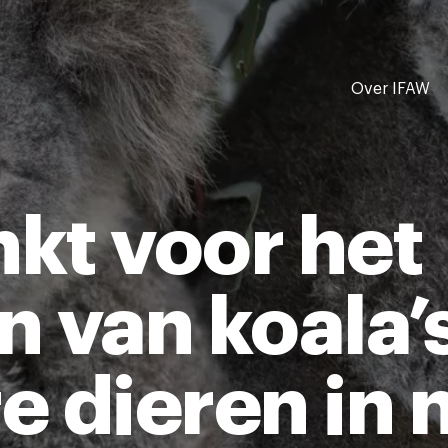
Over IFAW
kt voor het
n van koala’
e dieren in 