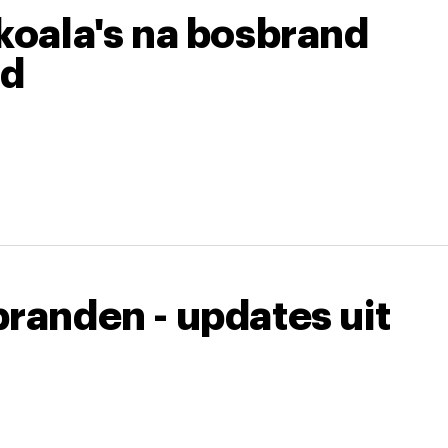
koala's na bosbrand
ld
randen - updates uit