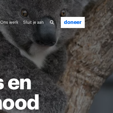
doneer
Ons werk
Sluit je aan
s en
nood