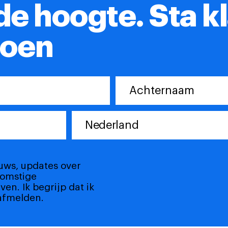
 de hoogte.
Sta k
doen
Nederland
euws, updates over
komstige
en. Ik begrijp dat ik
afmelden.