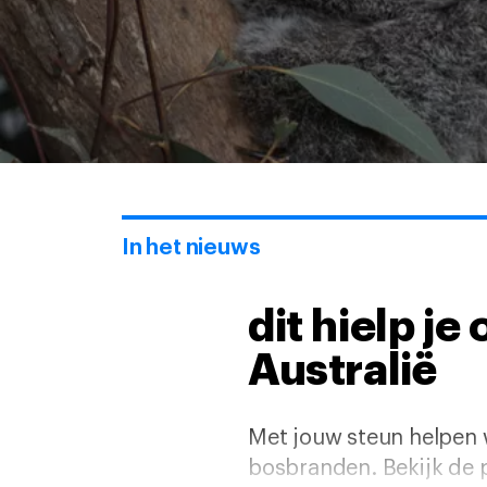
In het nieuws
dit hielp j
Australië
Met jouw steun helpen w
bosbranden. Bekijk de 