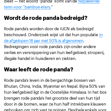
dieet — het woord “panda” komt van de
Nepaleense
term voor “bamboe-eters.
”
Wordt de rode panda bedreigd?
Rode panda’s worden door de IUCN als bedreigd
beschouwd. Onderzoek wijst uit dat hun populatie
in
de afgelopen 18 jaar met 50% is afgenomen
.
Bedreigingen voor rode panda’s zijn onder andere
verlies en versnippering van hun leefgebied, stroperij,
illegale handel in huisdieren en ziekten.
Waar leeft de rode panda?
Rode panda’s leven in de bergachtige bossen van
Bhutan, China, India, Myanmar en Nepal. Bijna 50% van
hun leefgebied ligt in de Oostelijke Himalaya. In het bos
brengen rode panda’s het grootste deel van hun tijd
door in de bomen, waar ze hun half intrekbare klauwen
gebruiken om zich vast te grijpen, flexibele enkels voor