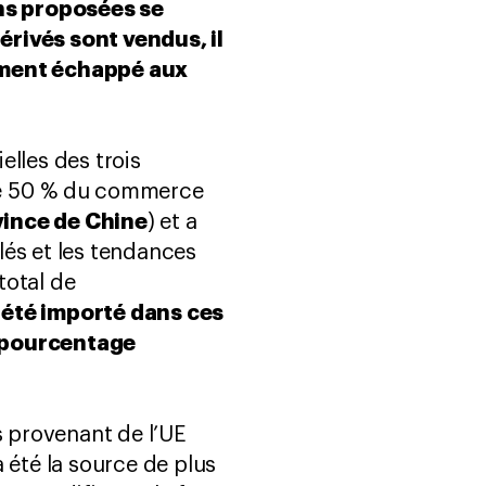
ns proposées se
érivés sont vendus, il
gement échappé aux
lles des trois
 de 50 % du commerce
vince de Chine
) et a
lés et les tendances
total de
 été importé dans ces
n pourcentage
s provenant de l’UE
été la source de plus