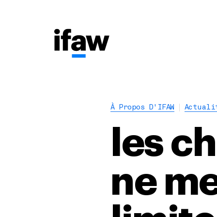
À Propos D'IFAW
Actuali
les ch
ne men