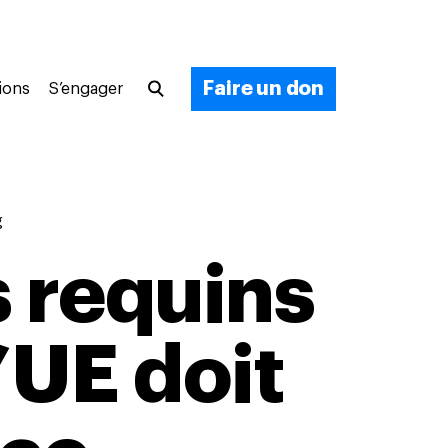
Faire un don
ions
S’engager
g
s requins
’UE doit