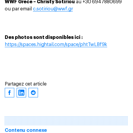
WWF
Grèce – Christy Sotiriou
au +30 6947880699
ou par email
c.sotiriou@wwf.gr
Des photos sont disponibles ici :
https://spaces.hightail.com/space/phtTwLBf9k
Partagez cet article
Contenu connexe