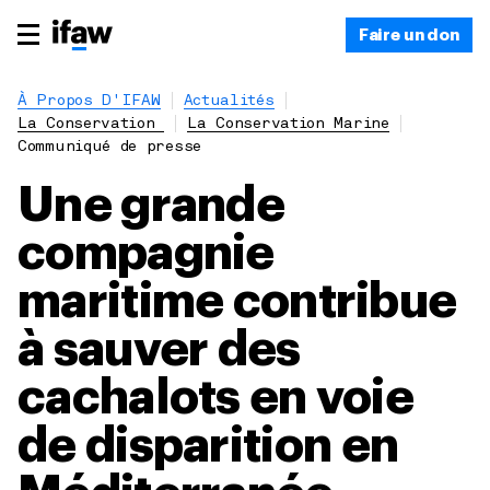
Faire un don
À Propos D'IFAW
Actualités
La Conservation
La Conservation Marine
Communiqué de presse
Une grande
compagnie
maritime contribue
à sauver des
cachalots en voie
de disparition en