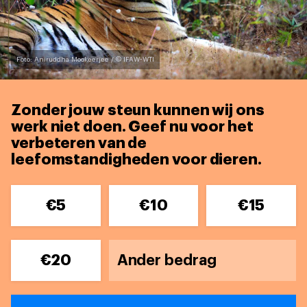
Foto: Aniruddha Mookeerjee / © IFAW-WTI
Zonder jouw steun kunnen wij ons
werk niet doen. Geef nu voor het
verbeteren van de
leefomstandigheden voor dieren
.
€5
€10
€15
€20