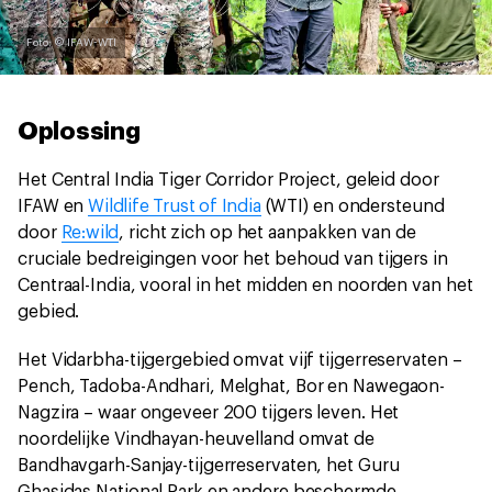
Foto: © IFAW-WTI
Oplossing
Het Central India Tiger Corridor Project, geleid door
IFAW en
Wildlife Trust of India
(WTI) en ondersteund
door
Re:wild
, richt zich op het aanpakken van de
cruciale bedreigingen voor het behoud van tijgers in
Centraal-India, vooral in het midden en noorden van het
gebied.
Het Vidarbha-tijgergebied omvat vijf tijgerreservaten –
Pench, Tadoba-Andhari, Melghat, Bor en Nawegaon-
Nagzira – waar ongeveer 200 tijgers leven. Het
noordelijke Vindhayan-heuvelland omvat de
Bandhavgarh-Sanjay-tijgerreservaten, het Guru