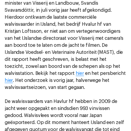
minister van Visserij en Landbouw, Svandís
Svavarsdóttir, in juli vorig jaar heeft afgekondigd.
Hierdoor ontkwam de laatste commerciële
walvisvaarder in IJsland, het bedrijf Hvalur hf van
Kristjan Loftsson, er niet aan om vertegenwoordigers
van het IJslandse directoraat voor Visserij met camera's
aan boord toe te laten om de jacht te filmen. De
IJslandse Voedsel- en Veterinaire Autoriteit (MAST), die
dit rapport heeft geschreven, is belast met het
toezicht, zowel aan boord van de schepen als op het
walvisstation. Bekijk het rapport
hier
en het persbericht
hier
. Het onderzoek is vorig jaar, halverwege het
walvisvaartseizoen, van start gegaan.
De walvisvaarders van Havlur hf hebben in 2009 de
jacht weer opgepakt en sindsdien 993 vinvissen
gedood. Walvisvlees wordt vooral naar Japan
geëxporteerd. Op dit moment hanteert IJsland een zelf
afgegeven quotum voor de walvisvangst die tot eind