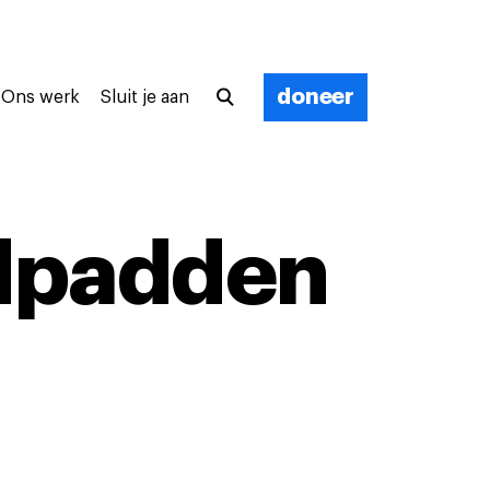
doneer
Ons werk
Sluit je aan
ldpadden