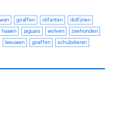
uwen
giraffen
olifanten
dolfijnen
haaien
jaguars
wolven
zeehonden
leeuwen
giraffen
schubdieren