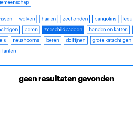
gemeenschap
vissen
wolven
haaien
zeehonden
pangolins
lee
achtigen
beren
zeeschildpadden
honden en katten
els
neushoorns
beren
dolfijnen
grote katachtigen
lifanten
geen resultaten gevonden