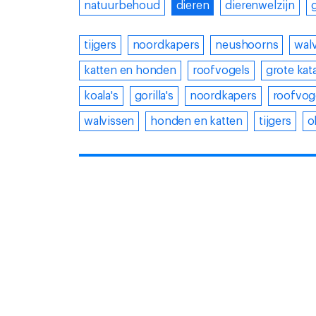
natuurbehoud
dieren
dierenwelzijn
tijgers
noordkapers
neushoorns
wal
katten en honden
roofvogels
grote kat
koala's
gorilla's
noordkapers
roofvog
walvissen
honden en katten
tijgers
o