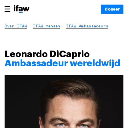
doneer
Over IFAW
IFAW mensen
IFAW Ambassadeurs
Leonardo DiCaprio
Ambassadeur wereldwijd