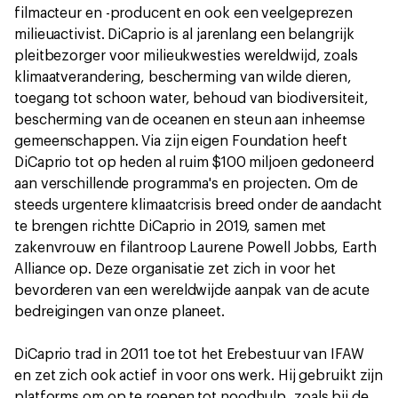
filmacteur en -producent en ook een veelgeprezen
milieuactivist. DiCaprio is al jarenlang een belangrijk
pleitbezorger voor milieukwesties wereldwijd, zoals
klimaatverandering, bescherming van wilde dieren,
toegang tot schoon water, behoud van biodiversiteit,
bescherming van de oceanen en steun aan inheemse
gemeenschappen. Via zijn eigen Foundation heeft
DiCaprio tot op heden al ruim $100 miljoen gedoneerd
aan verschillende programma's en projecten. Om de
steeds urgentere klimaatcrisis breed onder de aandacht
te brengen richtte DiCaprio in 2019, samen met
zakenvrouw en filantroop Laurene Powell Jobbs, Earth
Alliance op. Deze organisatie zet zich in voor het
bevorderen van een wereldwijde aanpak van de acute
bedreigingen van onze planeet.
DiCaprio trad in 2011 toe tot het Erebestuur van IFAW
en zet zich ook actief in voor ons werk. Hij gebruikt zijn
platforms om op te roepen tot noodhulp, zoals bij de