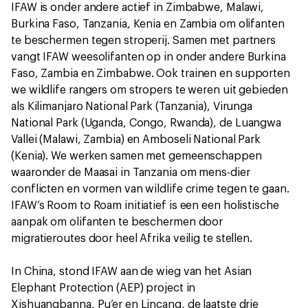
IFAW is onder andere actief in Zimbabwe, Malawi,
Burkina Faso, Tanzania, Kenia en Zambia om olifanten
te beschermen tegen stroperij. Samen met partners
vangt IFAW weesolifanten op in onder andere Burkina
Faso, Zambia en Zimbabwe. Ook trainen en supporten
we wildlife rangers om stropers te weren uit gebieden
als Kilimanjaro National Park (Tanzania), Virunga
National Park (Uganda, Congo, Rwanda), de Luangwa
Vallei (Malawi, Zambia) en Amboseli National Park
(Kenia). We werken samen met gemeenschappen
waaronder de Maasai in Tanzania om mens-dier
conflicten en vormen van wildlife crime tegen te gaan.
IFAW’s Room to Roam initiatief is een een holistische
aanpak om olifanten te beschermen door
migratieroutes door heel Afrika veilig te stellen.
In China, stond IFAW aan de wieg van het Asian
Elephant Protection (AEP) project in
Xishuangbanna, Pu’er en Lincang, de laatste drie