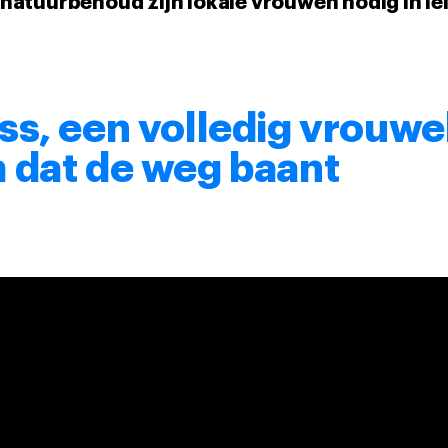
natuurbehoud zijn lokale vrouwen nodig in le
s, een volledig vrouwel
 dat de weg baant