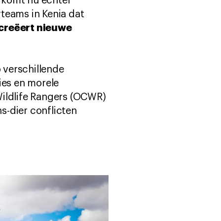
r komt nu echter
rteams in Kenia dat
creëert nieuwe
 verschillende
ies en morele
Wildlife Rangers (OCWR)
s-dier conflicten