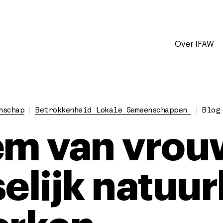
Over IFAW
nschap
Betrokkenheid Lokale Gemeenschappen
Blog
em van vrou
selijk natu