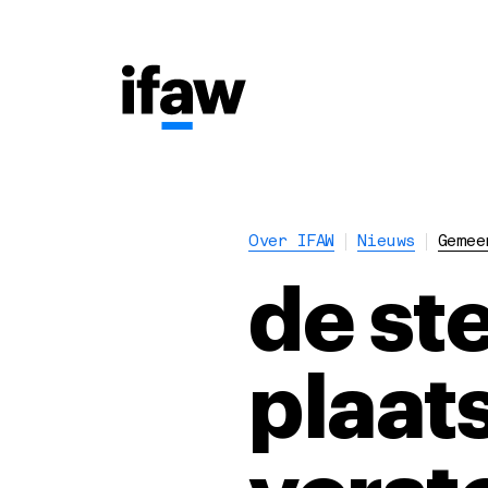
Over IFAW
Nieuws
Gemee
de st
plaat