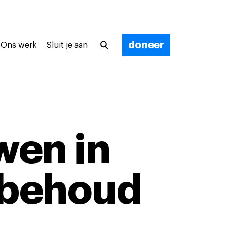
doneer
Ons werk
Sluit je aan
wen in
urbehoud