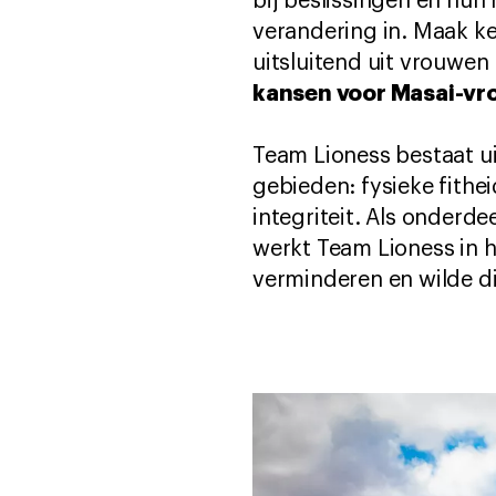
bij beslissingen en hun
verandering in. Maak k
uitsluitend uit vrouwen
kansen voor Masai-vr
Team Lioness bestaat u
gebieden: fysieke fithe
integriteit. Als onder
werkt Team Lioness in 
verminderen en wilde d