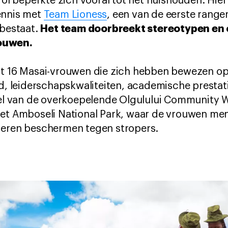
 rol beperkte zich vooral tot het huishouden. Hie
ennis met
Team Lioness
, een van de eerste range
Het team doorbreekt stereotypen en 
 bestaat.
ouwen.
it 16 Masai-vrouwen die zich hebben bewezen op
id, leiderschapskwaliteiten, academische prestat
deel van de overkoepelende Olgulului Community 
het Amboseli National Park, waar de vrouwen men
ieren beschermen tegen stropers.