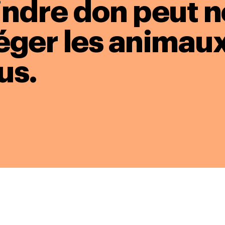
oindre don peut 
éger les animaux
us.