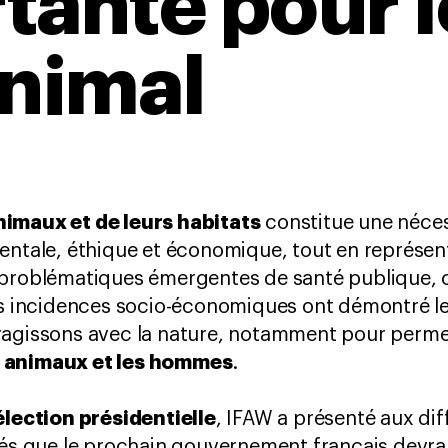
tante pour l
animal
imaux et de leurs habitats
constitue une nécess
mentale, éthique et économique, tout en représe
 problématiques émergentes de santé publique
es incidences socio-économiques ont démontré le
ragissons avec la nature, notamment pour perm
s animaux et les hommes
.
élection présidentielle
, IFAW a présenté aux di
tés que le prochain gouvernement français devra