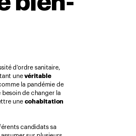
e bien-
ité d’ordre sanitaire,
véritable
ntant une
, comme la pandémie de
 besoin de changer la
cohabitation
ettre une
fférents candidats sa
 assumer sur plusieurs