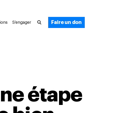
Faire un don
ions
S’engager
une étape