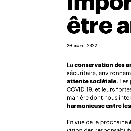
impor
être 
20 mars 2022
conservation des an
La
sécuritaire, environne
attente sociétale
. Les
COVID-19, et leurs fort
manière dont nous inte
harmonieuse entre le
En vue de la prochaine
vision des responsabili