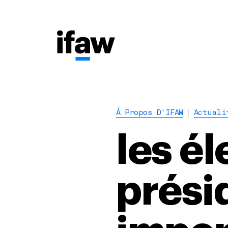
À Propos D'IFAW
Actuali
les él
prési