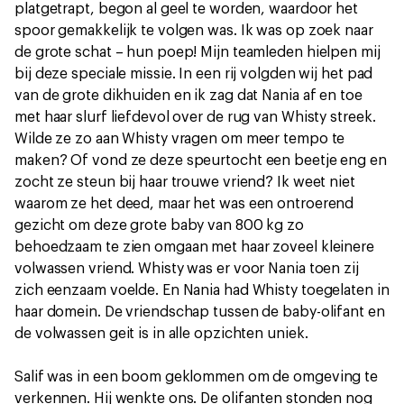
platgetrapt, begon al geel te worden, waardoor het
spoor gemakkelijk te volgen was. Ik was op zoek naar
de grote schat – hun poep! Mijn teamleden hielpen mij
bij deze speciale missie. In een rij volgden wij het pad
van de grote dikhuiden en ik zag dat Nania af en toe
met haar slurf liefdevol over de rug van Whisty streek.
Wilde ze zo aan Whisty vragen om meer tempo te
maken? Of vond ze deze speurtocht een beetje eng en
zocht ze steun bij haar trouwe vriend? Ik weet niet
waarom ze het deed, maar het was een ontroerend
gezicht om deze grote baby van 800 kg zo
behoedzaam te zien omgaan met haar zoveel kleinere
volwassen vriend. Whisty was er voor Nania toen zij
zich eenzaam voelde. En Nania had Whisty toegelaten in
haar domein. De vriendschap tussen de baby-olifant en
de volwassen geit is in alle opzichten uniek.
Salif was in een boom geklommen om de omgeving te
verkennen. Hij wenkte ons. De olifanten stonden nog