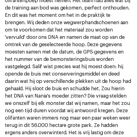
olifantenpoep moest nemen. Het team had alles wat bij
de training aan bod was gekomen, perfect onthouden.
En dit was het moment om het in de praktijk te
brengen. Wij deden onze wegwerphandschoenen aan
om te voorkomen dat het materiaal zou worden
'vervuild' door ons DNA en namen de maat op van de
omtrek van de geselecteerde hoop. Deze gegevens
moesten samen met de datum, de GPS-gegevens en
het nummer van de bemonsteringsbuis worden
vastgelegd. Salif wist precies wat hij moest doen: hij
opende de buis met conserveringsmiddel en deed
daarin wat hij op verschillende plekken uit de hoop had
gehaald. Hij sloot de buis en schudde het. Zou hierin
het DNA van Nania's moeder zitten? Die vraag stelden
we onszelf bij elk monster dat wij namen, maar het zou
nog een tijd duren voordat wij antwoord kregen. Deze
olifanten waren immers nog maar een paar weken weer
terug in dit 56.000 hectare grote park. Ze hadden
ergens anders overwinterd. Het is vrij lastig om deze