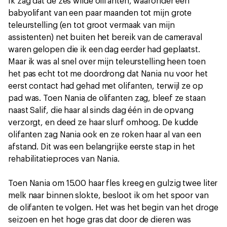
Ik zag dat de zes wilde olifanten, waaronder een
babyolifant van een paar maanden tot mijn grote
teleurstelling (en tot groot vermaak van mijn
assistenten) net buiten het bereik van de cameraval
waren gelopen die ik een dag eerder had geplaatst.
Maar ik was al snel over mijn teleurstelling heen toen
het pas echt tot me doordrong dat Nania nu voor het
eerst contact had gehad met olifanten, terwijl ze op
pad was. Toen Nania de olifanten zag, bleef ze staan
naast Salif, die haar al sinds dag één in de opvang
verzorgt, en deed ze haar slurf omhoog. De kudde
olifanten zag Nania ook en ze roken haar al van een
afstand. Dit was een belangrijke eerste stap in het
rehabilitatieproces van Nania.
Toen Nania om 15.00 haar fles kreeg en gulzig twee liter
melk naar binnen slokte, besloot ik om het spoor van
de olifanten te volgen. Het was het begin van het droge
seizoen en het hoge gras dat door de dieren was