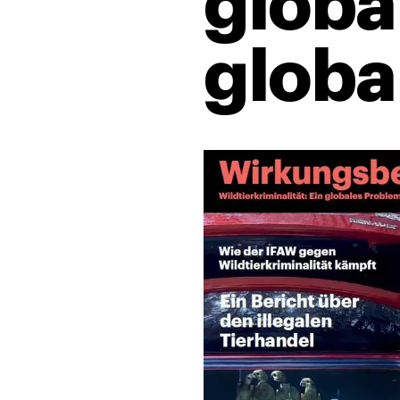
globa
globa