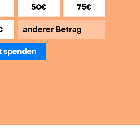
€
50€
75€
€
t spenden