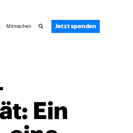
Jetzt spenden
t
Mitmachen
-
ät: Ein