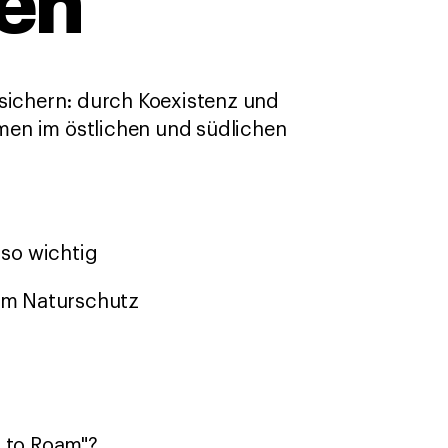
den
 sichern: durch Koexistenz und
en im östlichen und südlichen
 so wichtig
im Naturschutz
 to Roam"?