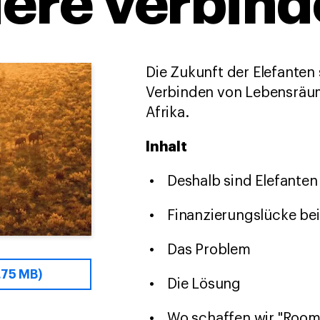
iere verbin
Die Zukunft der Elefanten
Verbinden von Lebensräum
Afrika.
Inhalt
Deshalb sind Elefanten
Finanzierungslücke be
Das Problem
.75 MB)
Die Lösung
Wo schaffen wir "Room