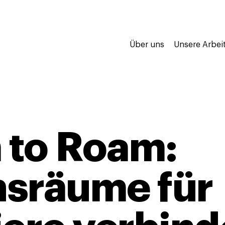
Über uns
Unsere Arbei
 to Roam:
sräume für