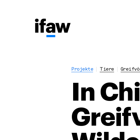
Projekte
Tiere
Greifvö
In Ch
Greif