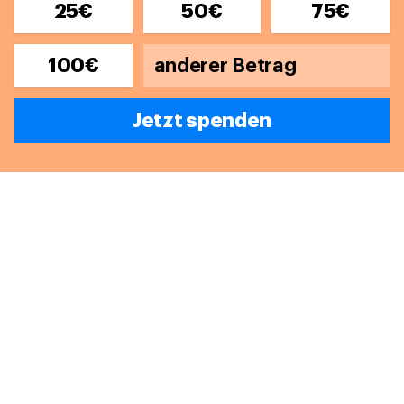
25€
50€
75€
100€
Jetzt spenden