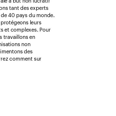
le à but non lucratif
ons tant des experts
us de 40 pays du monde.
 protégeons leurs
ts et complexes. Pour
 travaillons en
nisations non
rimentons des
uvrez comment sur