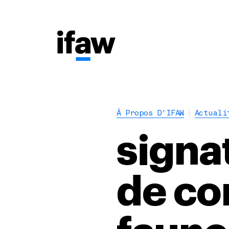
À Propos D'IFAW
Actuali
signa
de co