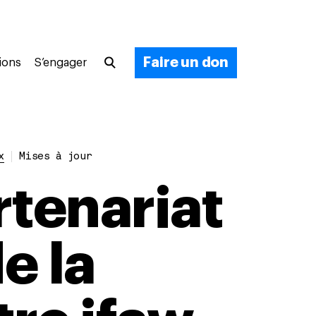
Faire un don
ions
S’engager
x
Mises à jour
rtenariat
e la