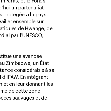
imParks) et le Fonds
’hui un partenariat
es protégées du pays.
ailler ensemble sur
matiques de Hwange, de
ndial par l’UNESCO,
stitue une avancée
 au Zimbabwe, un État
tance considérable à sa
 d’IFAW. En intégrant
 et en leur donnant les
erme de cette zone
pèces sauvages et de