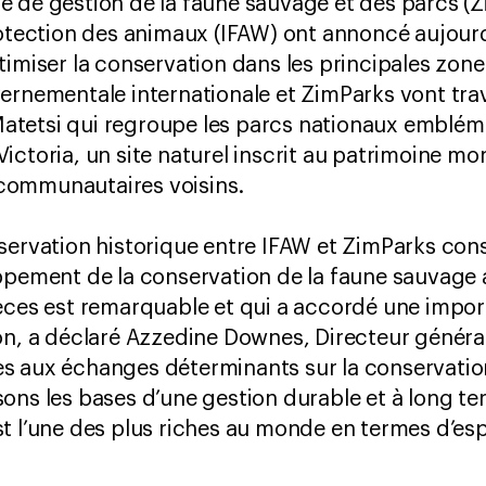
 de gestion de la faune sauvage et des parcs (Z
rotection des animaux (IFAW) ont annoncé aujourd
timiser la conservation dans les principales zon
ernementale internationale et ZimParks vont trav
tetsi qui regroupe les parcs nationaux emblé
ictoria, un site naturel inscrit au patrimoine mo
s communautaires voisins.
servation historique entre IFAW et ZimParks con
oppement de la conservation de la faune sauvage
èces est remarquable et qui a accordé une impor
on, a déclaré Azzedine Downes, Directeur général
s aux échanges déterminants sur la conservation
ons les bases d’une gestion durable et à long t
t l’une des plus riches au monde en termes d’es