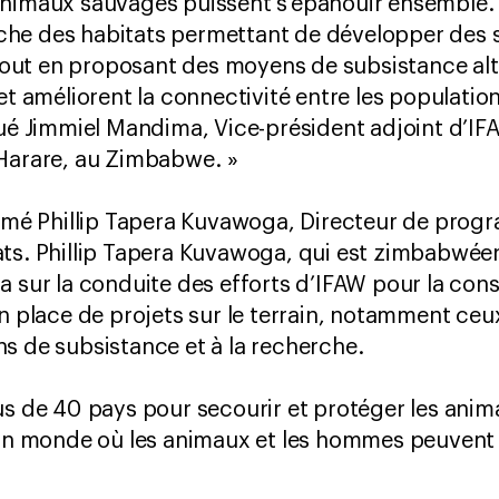
animaux sauvages puissent s’épanouir ensemble.
he des habitats permettant de développer des st
s tout en proposant des moyens de subsistance alt
et améliorent la connectivité entre les populatio
qué Jimmiel Mandima, Vice-président adjoint d’IF
 Harare, au Zimbabwe. »
é Phillip Tapera Kuvawoga, Directeur de progr
ts. Phillip Tapera Kuvawoga, qui est zimbabwéen,
a sur la conduite des efforts d’IFAW pour la con
n place de projets sur le terrain, notamment ceux 
s de subsistance et à la recherche.
us de 40 pays pour secourir et protéger les anima
r un monde où les animaux et les hommes peuvent