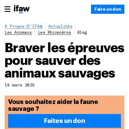
Faire un don
À Propos D'IFAW
Actualités
Les Animaux
Les Rhinocéros
Blog
Braver les épreuves
pour sauver des
animaux sauvages
19 mars 2026
Vous souhaitez aider la faune
sauvage ?
Faites un don