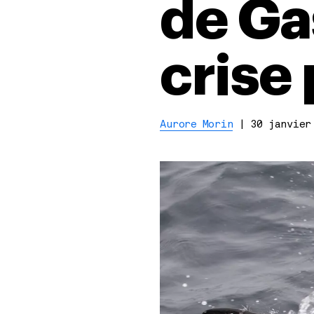
de Ga
crise
Aurore Morin
|
30 janvier