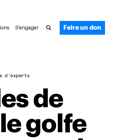
Faire un don
ions
S’engager
s d'experts
les de
le golfe