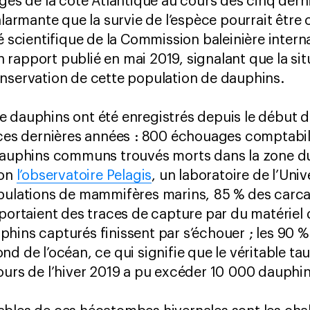
ages de la côte Atlantique au cours des cinq dern
 alarmante que la survie de l’espèce pourrait êtr
é scientifique de la Commission baleinière intern
rapport publié en mai 2019, signalant que la sit
nservation de cette population de dauphins.
 dauphins ont été enregistrés depuis le début 
 ces dernières années : 800 échouages comptabil
 dauphins communs trouvés morts dans la zone 
lon
l’observatoire Pelagis
, un laboratoire de l’Univ
opulations de mammifères marins, 85 % des carc
 portaient des traces de capture par du matérie
hins capturés finissent par s’échouer ; les 90 %
d de l’océan, ce qui signifie que le véritable ta
ours de l’hiver 2019 a pu excéder 10 000 dauphi