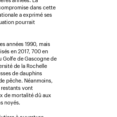
ières années. La
e compromise dans cette
ationale a exprimé ses
uation pourrait
des années 1990, mais
isés en 2017, 700 en
du Golfe de Gascogne de
ersité de la Rochelle
asses de dauphins
l de pêche. Néanmoins,
 restants vont
ux de mortalité dû aux
ns noyés.