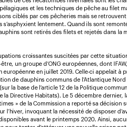
bles de ces hécatombes hivernales sont les chal
s pélagiques et les techniques de pêche au filet m
ssons ciblés par ces pêcheries mais se retrouvent
ils s’asphyxient lentement. Quand ils sont remont
phins sont retirés des filets et rejetés dans la m
ations croissantes suscitées par cette situatio
n-être, un groupe d’ONG européennes, dont IFAW
 européenne en juillet 2019. Celle-ci appelait à
ation de dauphins communs de l’Atlantique Nord 
sur la base de l’article 12 de la Politique commu
 de la Directive Habitats). Le 5 décembre dernier, 
itimes » de la Commission a reporté sa décision s
 l’hiver, invoquant la nécessité de disposer d’avi
 disponibles avant le printemps 2020. Ainsi, au