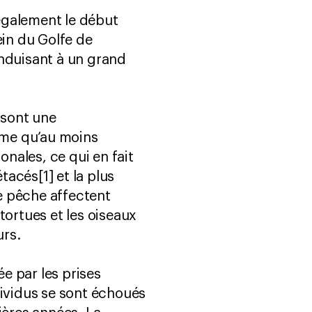
également le début
in du Golfe de
nduisant à un grand
 sont une
time qu’au moins
nales, ce qui en fait
acés[1] et la plus
e pêche affectent
ortues et les oiseaux
urs.
e par les prises
ividus se sont échoués