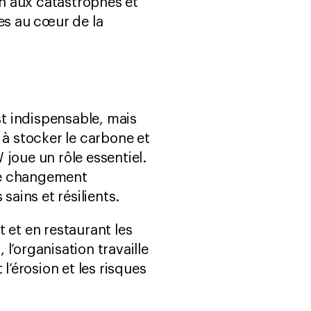
n aux catastrophes et
es au cœur de la
st indispensable, mais
e à stocker le carbone et
 joue un rôle essentiel.
 le changement
ains et résilients.
 et en restaurant les
’organisation travaille
l’érosion et les risques