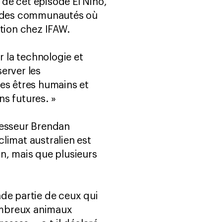
de cet épisode El Niño,
et des communautés où
ation chez IFAW.
r la technologie et
server les
des êtres humains et
ns futures. »
fesseur Brendan
limat australien est
n, mais que plusieurs
nde partie de ceux qui
ombreux animaux