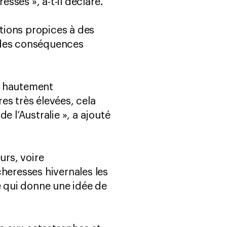
ses », a-t-il déclaré.
itions propices à des
c des conséquences
nt hautement
es très élevées, cela
e l’Australie », a ajouté
rs, voire
heresses hivernales les
e qui donne une idée de