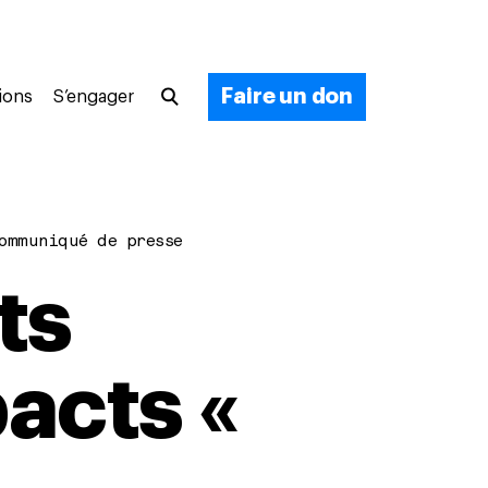
Faire un don
ions
S’engager
ommuniqué de presse
ts
acts «