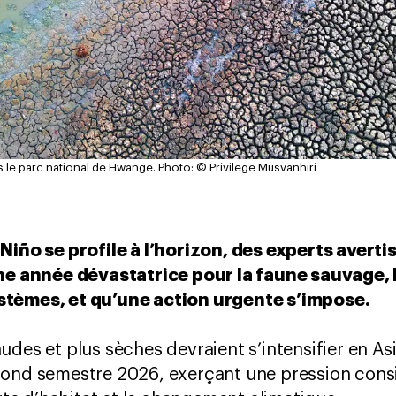
 le parc national de Hwange.
Photo: © Privilege Musvanhiri
 Niño se profile à l’horizon, des experts avert
 une année dévastatrice pour la faune sauvage
stèmes, et qu’une action urgente s’impose.
des et plus sèches devraient s’intensifier en Asi
cond semestre 2026, exerçant une pression cons