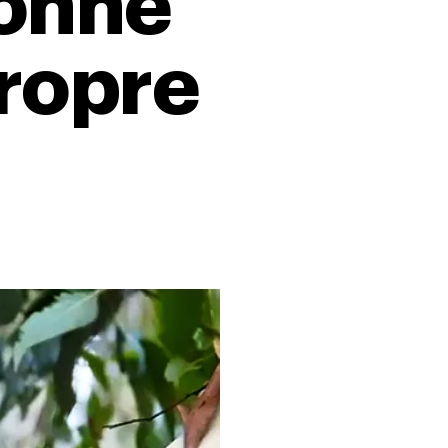
donne
propre