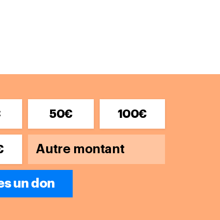
€
50€
100€
€
es un don