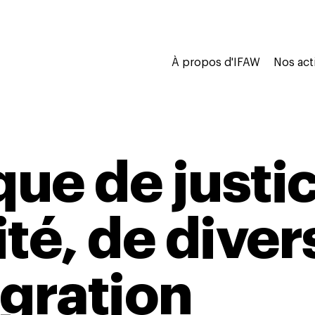
À propos d'IFAW
Nos act
que de justi
té, de divers
égration