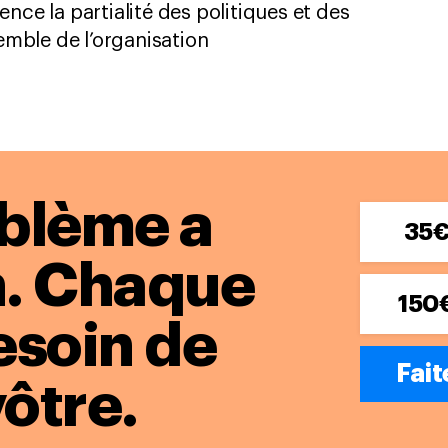
ce la partialité des politiques et des
emble de l’organisation
blème a
35
.
Chaque
150
esoin de
Fait
vôtre.