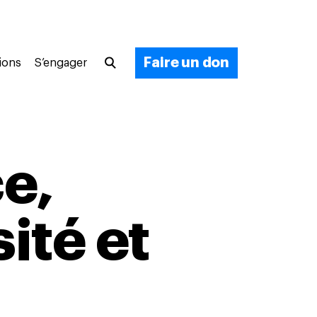
Faire un don
ions
S’engager
ce,
ité et