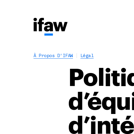
À Propos D'IFAW
Légal
Politi
d’équi
d’int