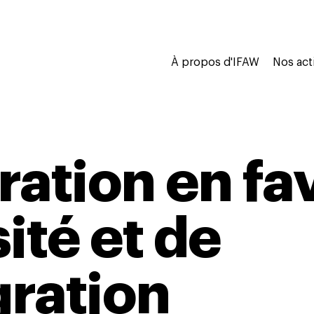
À propos d'IFAW
Nos act
ration en fav
ité et de
gration