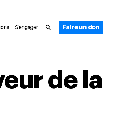
Faire un don
ions
S’engager
eur de la