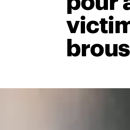
pour 
victi
brous