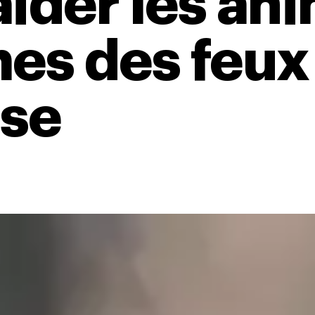
aider les an
mes des feux
se