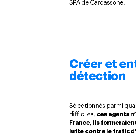
SPA de Carcassone.
Créer et en
détection
Sélectionnés parmi quar
ces agents n
difficiles,
France, ils formeraien
lutte contre le trafic