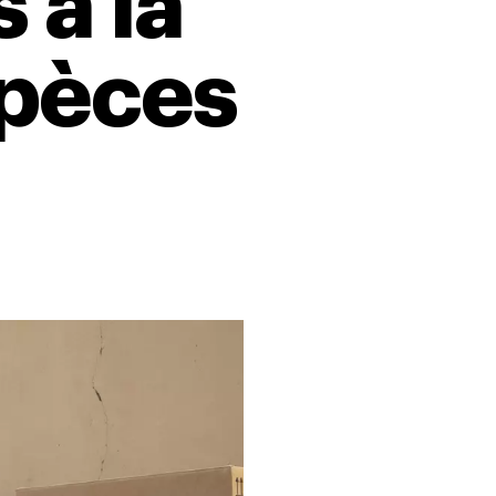
 à la
spèces