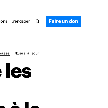
Faire un don
ions
S’engager
vages
Mises à jour
 les