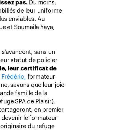
issez pas.
Du moins,
billés de leur uniforme
plus enviables. Au
que et Soumaila Yaya,
d, s’avancent, sans un
eur statut de policier
e, leur certificat de
s
Frédéric,
formateur
me, savons que leur joie
rande famille de la
fuge SPA de Plaisir),
 partageront, en premier
à devenir le formateur
 originaire du refuge