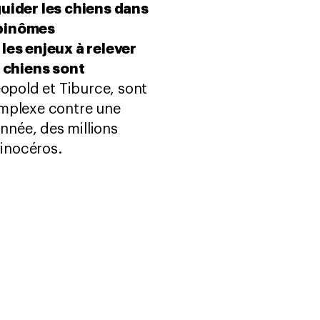
guider les chiens dans
 binômes
 les enjeux à relever
 chiens sont
éopold et Tiburce, sont
omplexe contre une
année, des millions
hinocéros.