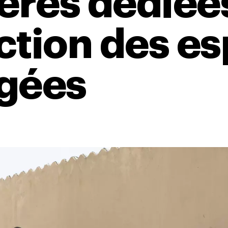
ères dédiées
ction des e
gées