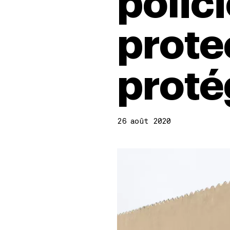
polici
prote
proté
26 août 2020