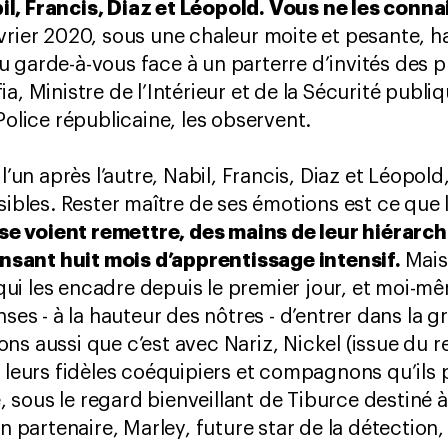
l, Francis, Diaz et Léopold. Vous ne les conna
vrier 2020, sous une chaleur moite et pesante, ha
t au garde-à-vous face à un parterre d’invités des 
a, Ministre de l’Intérieur et de la Sécurité publi
Police républicaine, les observent.
 l’un après l’autre, Nabil, Francis, Diaz et Léopol
sibles. Rester maître de ses émotions est ce que l
 se voient remettre, des mains de leur hiérarchi
sant huit mois d’apprentissage intensif.
Mai
i les encadre depuis le premier jour, et moi-mê
nses - à la hauteur des nôtres - d’entrer dans la g
s aussi que c’est avec Nariz, Nickel (issue du re
s leurs fidèles coéquipiers et compagnons qu’ils
ce, sous le regard bienveillant de Tiburce destiné 
on partenaire, Marley, future star de la détection,