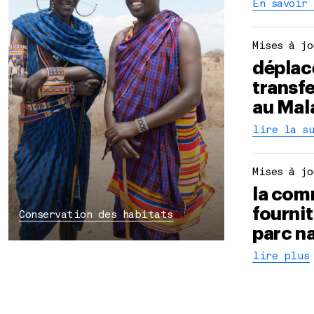
En savoir
Mises à jo
déplac
transfe
au Mal
lire la s
Mises à jo
la com
fournit
Conservation des habitats
parc n
lire plus