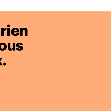
rien
nous
.