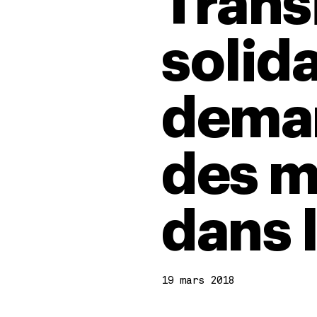
Trans
solida
deman
des m
dans 
19 mars 2018