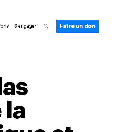
Faire un don
ions
S’engager
las
 la