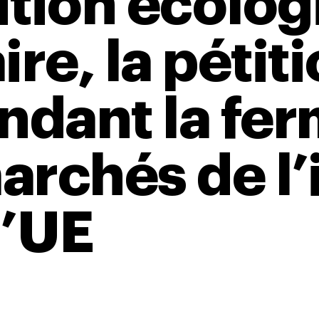
ition écolog
ire, la pétit
dant la fer
archés de l’
l’UE