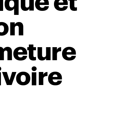
ique et
ion
meture
ivoire