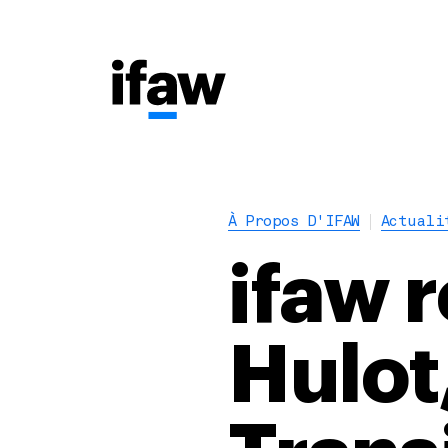
À Propos D'IFAW
Actuali
ifaw 
Hulot,