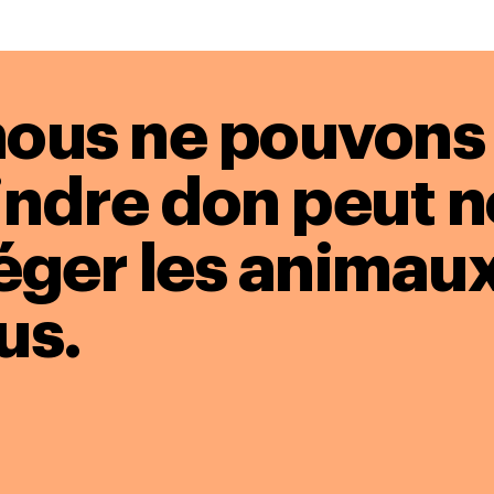
nous ne pouvons 
oindre don peut 
éger les animaux
us.