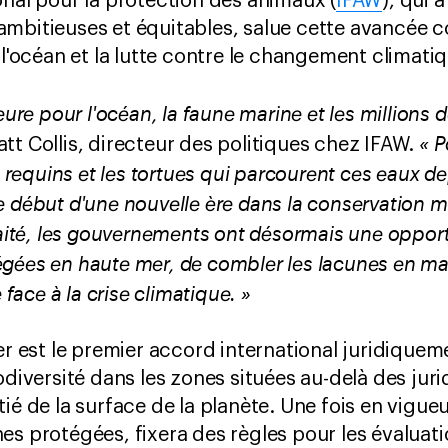
onal pour la protection des animaux (
IFAW
), qui 
ambitieuses et équitables, salue cette avancée
 l'océan et la lutte contre le changement climati
eure pour l'océan, la faune marine et les millions
« P
att Collis, directeur des politiques chez IFAW.
es requins et les tortues qui parcourent ces eaux d
e début d'une nouvelle ère dans la conservation m
raité, les gouvernements ont désormais une opport
gées en haute mer, de combler les lacunes en ma
 face à la crise climatique. »
mer est le premier accord international juridique
odiversité dans les zones situées au-delà des juri
ié de la surface de la planète. Une fois en vigueur
es protégées, fixera des règles pour les évaluat