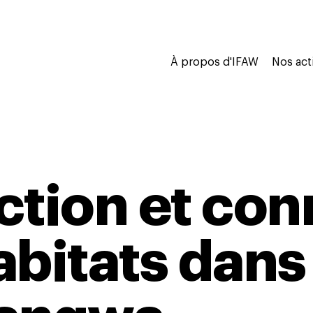
À propos d'IFAW
Nos act
ction et con
bitats dans 