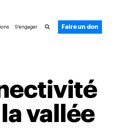
Faire un don
ions
S’engager
nectivité
la vallée