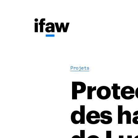
Projets
Prote
des ha