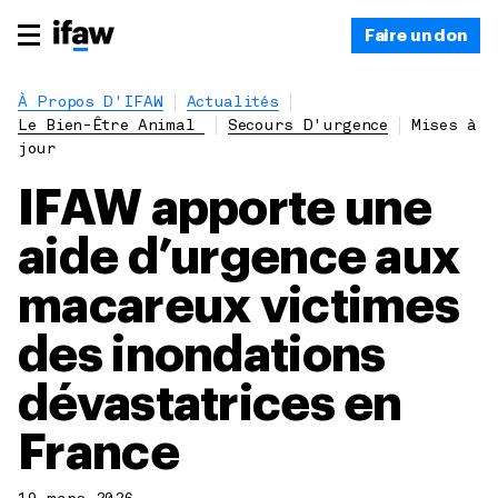
Faire un don
À Propos D'IFAW
Actualités
Le Bien-Être Animal
Secours D'urgence
Mises à
jour
IFAW apporte une
aide d’urgence aux
macareux victimes
des inondations
dévastatrices en
France