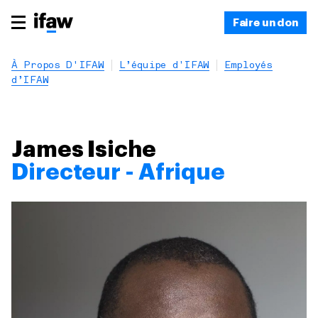
Faire un don
À Propos D'IFAW
L’équipe d’IFAW
Employés
d’IFAW
James Isiche
Directeur - Afrique