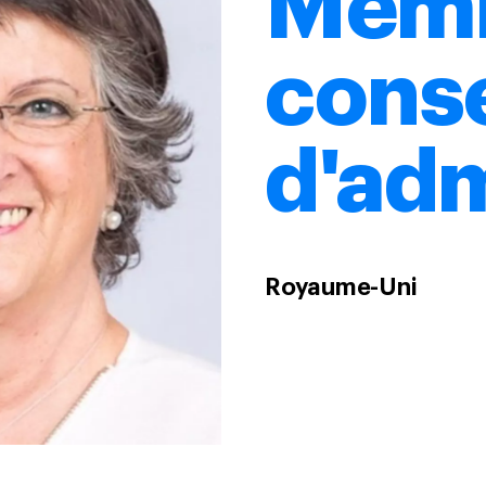
Memb
conse
d'adm
Royaume-Uni