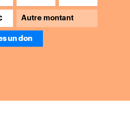
€
es un don