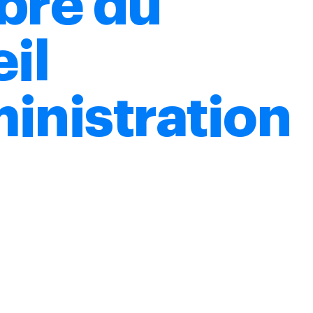
re du
il
inistration