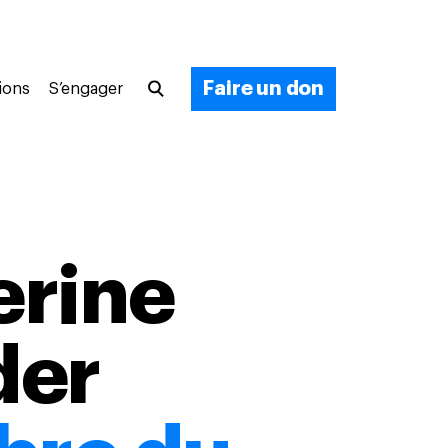
Faire un don
ions
S’engager
erine
der