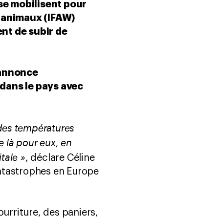
 se mobilisent pour
s animaux (IFAW)
ent de subir de
’annonce
 dans le pays avec
 des températures
e là pour eux, en
tale »
, déclare Céline
atastrophes en Europe
urriture, des paniers,