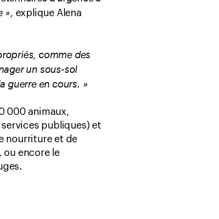
e »
, explique Alena
appropriés, comme des
énager un sous-sol
la guerre en cours. »
100 000 animaux,
 services publiques) et
e nourriture et de
, ou encore le
uges.