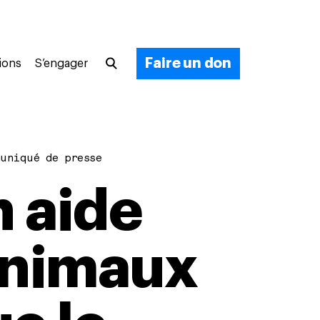
Faire un don
ions
S’engager
uniqué de presse
n aide
 animaux