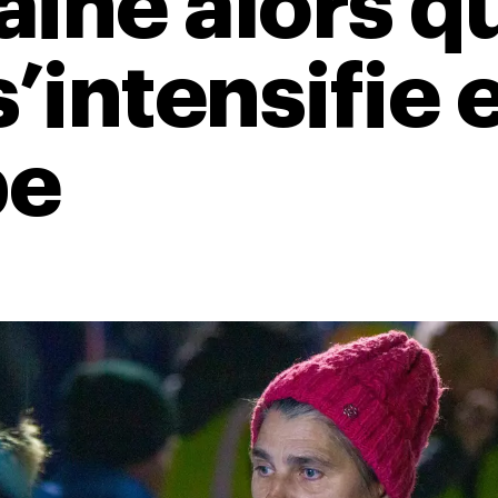
aine alors qu
s’intensifie 
pe