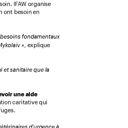
soin. IFAW organise
n ont besoin en
x besoins fondamentaux
Mykolaiv »
, explique
 et sanitaire que la
evoir une aide
tion caritative qui
fuges.
étérinaires d'urgence à