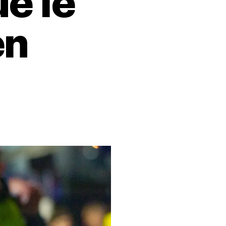
e le
en