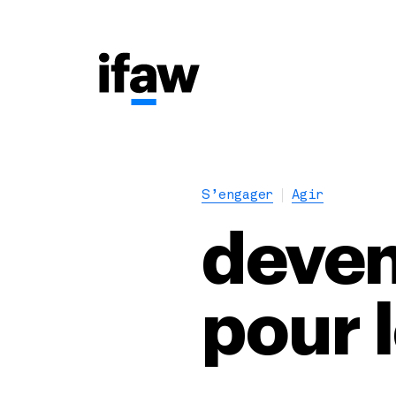
S’engager
Agir
deven
pour 