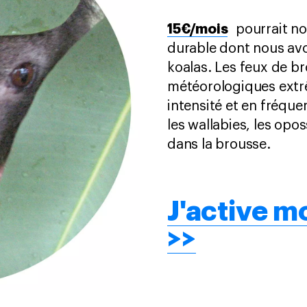
15€/mois
pourrait nou
durable dont nous avo
koalas. Les feux de 
météorologiques extr
intensité et en fréque
les wallabies, les opo
dans la brousse.
J'active 
>>