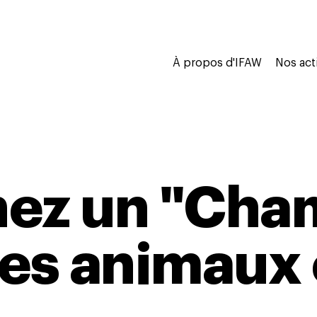
À propos d'IFAW
Nos act
ez un "Cha
les animaux 