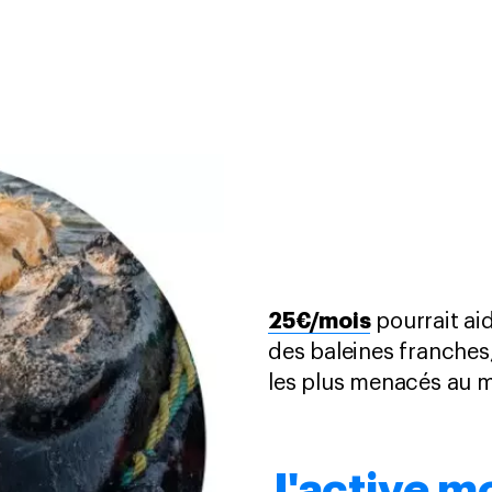
25€/mois
pourrait ai
des baleines franches,
les plus menacés au
J'active 