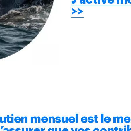
>>
utien mensuel est le me
assurer que vos contri