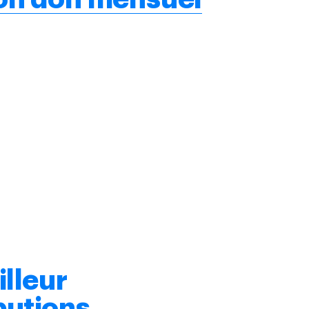
illeur
butions