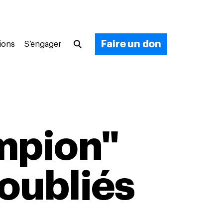
Faire un don
ions
S’engager
mpion"
oubliés