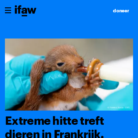
doneer
Extreme hitte treft
dieren in Frankrijk.